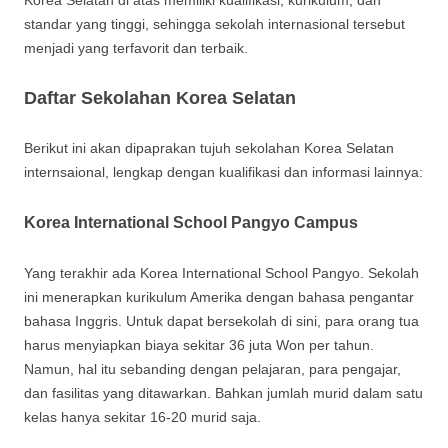
Korea Selatan di atas memiliki kualifikasi, kurikulum, dan
standar yang tinggi, sehingga sekolah internasional tersebut
menjadi yang terfavorit dan terbaik.
Daftar Sekolahan Korea Selatan
Berikut ini akan dipaprakan tujuh sekolahan Korea Selatan
internsaional, lengkap dengan kualifikasi dan informasi lainnya:
Korea International School Pangyo Campus
Yang terakhir ada Korea International School Pangyo. Sekolah
ini menerapkan kurikulum Amerika dengan bahasa pengantar
bahasa Inggris. Untuk dapat bersekolah di sini, para orang tua
harus menyiapkan biaya sekitar 36 juta Won per tahun.
Namun, hal itu sebanding dengan pelajaran, para pengajar,
dan fasilitas yang ditawarkan. Bahkan jumlah murid dalam satu
kelas hanya sekitar 16-20 murid saja.