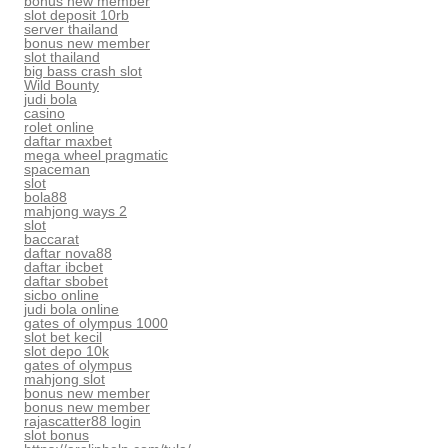
bonus new member
slot deposit 10rb
server thailand
bonus new member
slot thailand
big bass crash slot
Wild Bounty
judi bola
casino
rolet online
daftar maxbet
mega wheel pragmatic
spaceman
slot
bola88
mahjong ways 2
slot
baccarat
daftar nova88
daftar ibcbet
daftar sbobet
sicbo online
judi bola online
gates of olympus 1000
slot bet kecil
slot depo 10k
gates of olympus
mahjong slot
bonus new member
bonus new member
rajascatter88 login
slot bonus