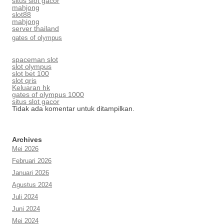
situs slot gacor
mahjong
slot88
mahjong
server thailand
gates of olympus
spaceman slot
slot olympus
slot bet 100
slot qris
Keluaran hk
gates of olympus 1000
situs slot gacor
Tidak ada komentar untuk ditampilkan.
Archives
Mei 2026
Februari 2026
Januari 2026
Agustus 2024
Juli 2024
Juni 2024
Mei 2024