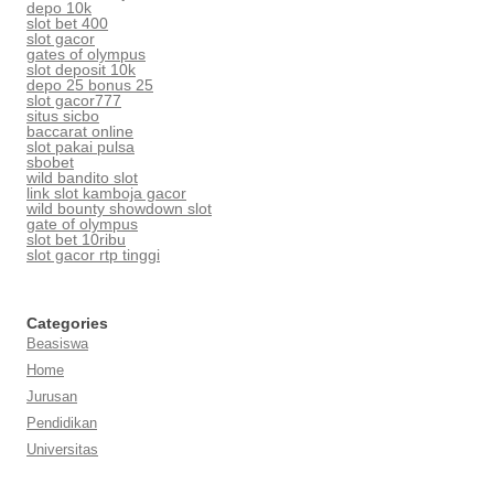
depo 10k
slot bet 400
slot gacor
gates of olympus
slot deposit 10k
depo 25 bonus 25
slot gacor777
situs sicbo
baccarat online
slot pakai pulsa
sbobet
wild bandito slot
link slot kamboja gacor
wild bounty showdown slot
gate of olympus
slot bet 10ribu
slot gacor rtp tinggi
Categories
Beasiswa
Home
Jurusan
Pendidikan
Universitas