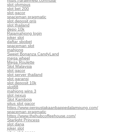
https://aralinhelp.com/tula/
slot olympus
slot bet 200
slot gacor
spaceman pragmatic
slot deposit qris
slot thailand
depo 10k
Rajamahjong login
joker slot
daftar sbobet
spaceman slot
mahjong
Sweet Bonanza CandyLand
mega wheel
Mega Roulette
Slot Malaysia
slot gacor
slot server thailand
slot garansi
slot deposit 10k
slot88
mahjong wins 3
slot nexus
Slot Kamboja
situs slot gacor
https://www.perpustakaanbappedalampung.com/
spaceman pragmatic
https://www.thehubcoffeehouse.com/
Starlight Princess
slot dana
joker slot