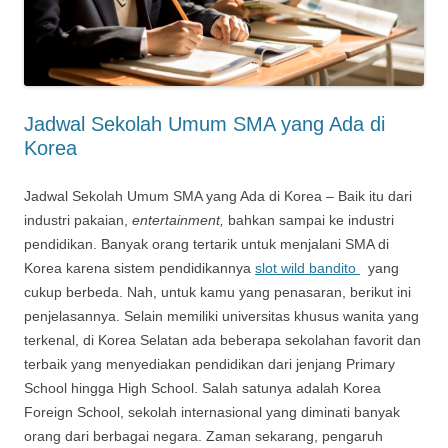
Jadwal Sekolah Umum SMA yang Ada di
Korea
Jadwal Sekolah Umum SMA yang Ada di Korea – Baik itu dari
industri pakaian,
entertainment,
bahkan sampai ke industri
pendidikan. Banyak orang tertarik untuk menjalani SMA di
Korea karena sistem pendidikannya
slot wild bandito
yang
cukup berbeda. Nah, untuk kamu yang penasaran, berikut ini
penjelasannya. Selain memiliki universitas khusus wanita yang
terkenal, di Korea Selatan ada beberapa sekolahan favorit dan
terbaik yang menyediakan pendidikan dari jenjang Primary
School hingga High School. Salah satunya adalah Korea
Foreign School, sekolah internasional yang diminati banyak
orang dari berbagai negara. Zaman sekarang, pengaruh