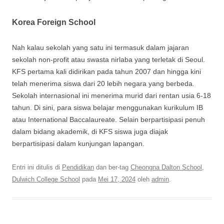
Korea Foreign School
Nah kalau sekolah yang satu ini termasuk dalam jajaran
sekolah non-profit atau swasta nirlaba yang terletak di Seoul.
KFS pertama kali didirikan pada tahun 2007 dan hingga kini
telah menerima siswa dari 20 lebih negara yang berbeda.
Sekolah internasional ini menerima murid dari rentan usia 6-18
tahun. Di sini, para siswa belajar menggunakan kurikulum IB
atau International Baccalaureate. Selain berpartisipasi penuh
dalam bidang akademik, di KFS siswa juga diajak
berpartisipasi dalam kunjungan lapangan.
Entri ini ditulis di
Pendidikan
dan ber-tag
Cheongna Dalton School
,
Dulwich College School
pada
Mei 17, 2024
oleh
admin
.