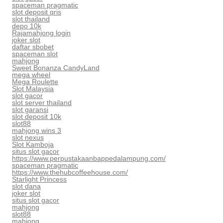
spaceman pragmatic
slot deposit qris
slot thailand
depo 10k
Rajamahjong login
joker slot
daftar sbobet
spaceman slot
mahjong
Sweet Bonanza CandyLand
mega wheel
Mega Roulette
Slot Malaysia
slot gacor
slot server thailand
slot garansi
slot deposit 10k
slot88
mahjong wins 3
slot nexus
Slot Kamboja
situs slot gacor
https://www.perpustakaanbappedalampung.com/
spaceman pragmatic
https://www.thehubcoffeehouse.com/
Starlight Princess
slot dana
joker slot
situs slot gacor
mahjong
slot88
mahjong