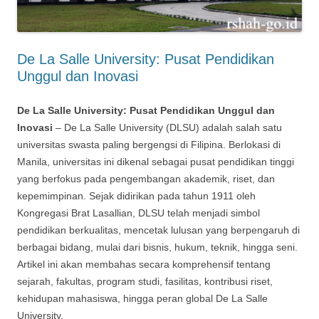
De La Salle University: Pusat Pendidikan
Unggul dan Inovasi
De La Salle University: Pusat Pendidikan Unggul dan
Inovasi
– De La Salle University (DLSU) adalah salah satu
universitas swasta paling bergengsi di Filipina. Berlokasi di
Manila, universitas ini dikenal sebagai pusat pendidikan tinggi
yang berfokus pada pengembangan akademik, riset, dan
kepemimpinan. Sejak didirikan pada tahun 1911 oleh
Kongregasi Brat Lasallian, DLSU telah menjadi simbol
pendidikan berkualitas, mencetak lulusan yang berpengaruh di
berbagai bidang, mulai dari bisnis, hukum, teknik, hingga seni.
Artikel ini akan membahas secara komprehensif tentang
sejarah, fakultas, program studi, fasilitas, kontribusi riset,
kehidupan mahasiswa, hingga peran global De La Salle
University.