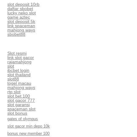
slot deposit 10rb
daftar sbobet
lucky neko slot
game aztec
slot deposit 5k
link spaceman
mahjong ways
sbobet88
Slot resmi
link slot gacor
rajamahjong
slot
ibcbet login
slot thailand
slot88
togel macau
mahjong ways
rtp slot
slot bet 100
slot gacor 777
slot garansi
spaceman slot
slot bonus
gates of olympus
slot gacor min depo 10k
bonus new member 100