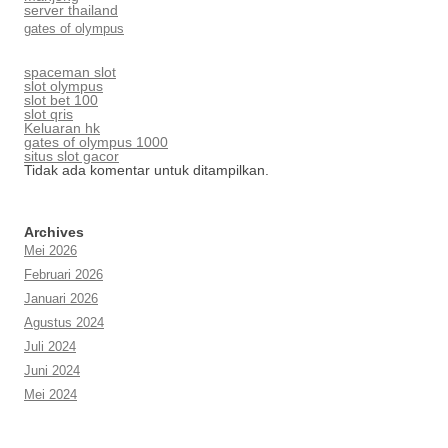
server thailand
gates of olympus
spaceman slot
slot olympus
slot bet 100
slot qris
Keluaran hk
gates of olympus 1000
situs slot gacor
Tidak ada komentar untuk ditampilkan.
Archives
Mei 2026
Februari 2026
Januari 2026
Agustus 2024
Juli 2024
Juni 2024
Mei 2024