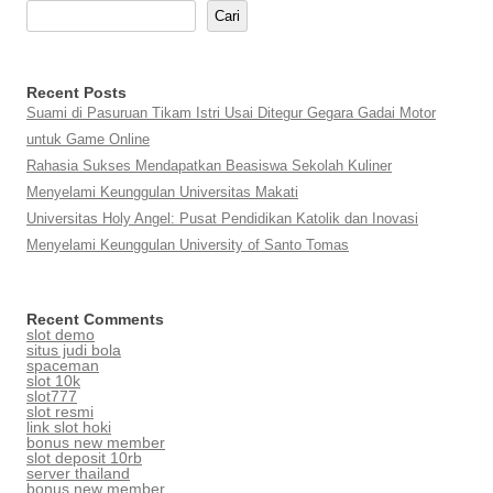
Cari
Recent Posts
Suami di Pasuruan Tikam Istri Usai Ditegur Gegara Gadai Motor
untuk Game Online
Rahasia Sukses Mendapatkan Beasiswa Sekolah Kuliner
Menyelami Keunggulan Universitas Makati
Universitas Holy Angel: Pusat Pendidikan Katolik dan Inovasi
Menyelami Keunggulan University of Santo Tomas
Recent Comments
slot demo
situs judi bola
spaceman
slot 10k
slot777
slot resmi
link slot hoki
bonus new member
slot deposit 10rb
server thailand
bonus new member