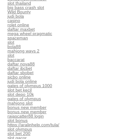
slot thailand
big bass crash slot
Wild Bounty
judi bola
casino
rolet online
daftar maxbet
mega wheel pragmatic
spaceman
slot
bola88
mahjong ways 2
slot
baccarat
daftar nova88
daftar ibcbet
daftar sbobet
sicbo online
judi bola online
gates of olympus 1000
slot bet kecil
slot depo 10k
gates of olympus
mahjong slot
bonus new member
bonus new member
rajascatter88 login
slot bonus
https://aralinhelp.com/tula/
slot olympus
slot bet 200
slot gacor