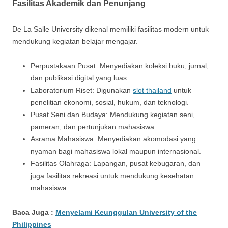
Fasilitas Akademik dan Penunjang
De La Salle University dikenal memiliki fasilitas modern untuk
mendukung kegiatan belajar mengajar.
Perpustakaan Pusat: Menyediakan koleksi buku, jurnal,
dan publikasi digital yang luas.
Laboratorium Riset: Digunakan
slot thailand
untuk
penelitian ekonomi, sosial, hukum, dan teknologi.
Pusat Seni dan Budaya: Mendukung kegiatan seni,
pameran, dan pertunjukan mahasiswa.
Asrama Mahasiswa: Menyediakan akomodasi yang
nyaman bagi mahasiswa lokal maupun internasional.
Fasilitas Olahraga: Lapangan, pusat kebugaran, dan
juga fasilitas rekreasi untuk mendukung kesehatan
mahasiswa.
Baca Juga :
Menyelami Keunggulan University of the
Philippines