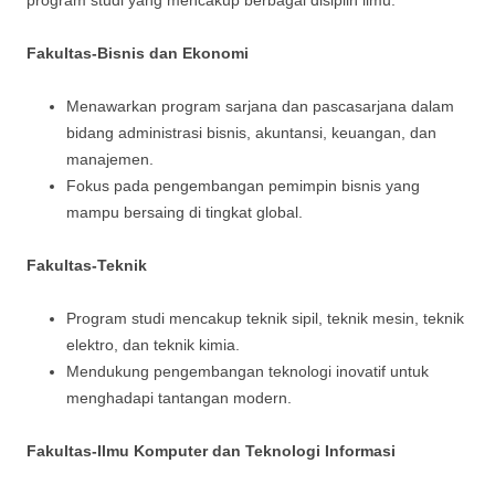
program studi yang mencakup berbagai disiplin ilmu.
Fakultas-Bisnis dan Ekonomi
Menawarkan program sarjana dan pascasarjana dalam
bidang administrasi bisnis, akuntansi, keuangan, dan
manajemen.
Fokus pada pengembangan pemimpin bisnis yang
mampu bersaing di tingkat global.
Fakultas-Teknik
Program studi mencakup teknik sipil, teknik mesin, teknik
elektro, dan teknik kimia.
Mendukung pengembangan teknologi inovatif untuk
menghadapi tantangan modern.
Fakultas-Ilmu Komputer dan Teknologi Informasi