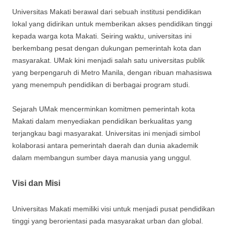
Universitas Makati berawal dari sebuah institusi pendidikan
lokal yang didirikan untuk memberikan akses pendidikan tinggi
kepada warga kota Makati. Seiring waktu, universitas ini
berkembang pesat dengan dukungan pemerintah kota dan
masyarakat. UMak kini menjadi salah satu universitas publik
yang berpengaruh di Metro Manila, dengan ribuan mahasiswa
yang menempuh pendidikan di berbagai program studi.
Sejarah UMak mencerminkan komitmen pemerintah kota
Makati dalam menyediakan pendidikan berkualitas yang
terjangkau bagi masyarakat. Universitas ini menjadi simbol
kolaborasi antara pemerintah daerah dan dunia akademik
dalam membangun sumber daya manusia yang unggul.
Visi dan Misi
Universitas Makati memiliki visi untuk menjadi pusat pendidikan
tinggi yang berorientasi pada masyarakat urban dan global.