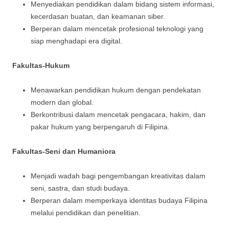
Menyediakan pendidikan dalam bidang sistem informasi,
kecerdasan buatan, dan keamanan siber.
Berperan dalam mencetak profesional teknologi yang
siap menghadapi era digital.
Fakultas-Hukum
Menawarkan pendidikan hukum dengan pendekatan
modern dan global.
Berkontribusi dalam mencetak pengacara, hakim, dan
pakar hukum yang berpengaruh di Filipina.
Fakultas-Seni dan Humaniora
Menjadi wadah bagi pengembangan kreativitas dalam
seni, sastra, dan studi budaya.
Berperan dalam memperkaya identitas budaya Filipina
melalui pendidikan dan penelitian.