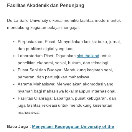
Fasilitas Akademik dan Penunjang
De La Salle University dikenal memiliki fasilitas modern untuk
mendukung kegiatan belajar mengajar.
Perpustakaan Pusat: Menyediakan koleksi buku, jurnal,
dan publikasi digital yang luas.
Laboratorium Riset: Digunakan
slot thailand
untuk
penelitian ekonomi, sosial, hukum, dan teknologi.
Pusat Seni dan Budaya: Mendukung kegiatan seni,
pameran, dan pertunjukan mahasiswa.
Asrama Mahasiswa: Menyediakan akomodasi yang
nyaman bagi mahasiswa lokal maupun internasional.
Fasilitas Olahraga: Lapangan, pusat kebugaran, dan
juga fasilitas rekreasi untuk mendukung kesehatan
mahasiswa.
Baca Juga :
Menyelami Keunggulan University of the