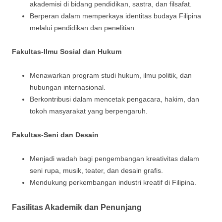
akademisi di bidang pendidikan, sastra, dan filsafat.
Berperan dalam memperkaya identitas budaya Filipina
melalui pendidikan dan penelitian.
Fakultas-Ilmu Sosial dan Hukum
Menawarkan program studi hukum, ilmu politik, dan
hubungan internasional.
Berkontribusi dalam mencetak pengacara, hakim, dan
tokoh masyarakat yang berpengaruh.
Fakultas-Seni dan Desain
Menjadi wadah bagi pengembangan kreativitas dalam
seni rupa, musik, teater, dan desain grafis.
Mendukung perkembangan industri kreatif di Filipina.
Fasilitas Akademik dan Penunjang