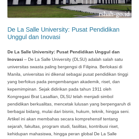
De La Salle University: Pusat Pendidikan
Unggul dan Inovasi
De La Salle University: Pusat Pendidikan Unggul dan
Inovasi
– De La Salle University (DLSU) adalah salah satu
universitas swasta paling bergengsi di Filipina. Berlokasi di
Manila, universitas ini dikenal sebagai pusat pendidikan tinggi
yang berfokus pada pengembangan akademik, riset, dan
kepemimpinan. Sejak didirikan pada tahun 1911 oleh
Kongregasi Brat Lasallian, DLSU telah menjadi simbol
pendidikan berkualitas, mencetak lulusan yang berpengaruh di
berbagai bidang, mulai dari bisnis, hukum, teknik, hingga seni.
Artikel ini akan membahas secara komprehensif tentang
sejarah, fakultas, program studi, fasilitas, kontribusi riset,
kehidupan mahasiswa, hingga peran global De La Salle