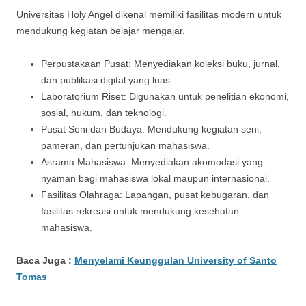
Universitas Holy Angel dikenal memiliki fasilitas modern untuk
mendukung kegiatan belajar mengajar.
Perpustakaan Pusat: Menyediakan koleksi buku, jurnal,
dan publikasi digital yang luas.
Laboratorium Riset: Digunakan untuk penelitian ekonomi,
sosial, hukum, dan teknologi.
Pusat Seni dan Budaya: Mendukung kegiatan seni,
pameran, dan pertunjukan mahasiswa.
Asrama Mahasiswa: Menyediakan akomodasi yang
nyaman bagi mahasiswa lokal maupun internasional.
Fasilitas Olahraga: Lapangan, pusat kebugaran, dan
fasilitas rekreasi untuk mendukung kesehatan
mahasiswa.
Baca Juga :
Menyelami Keunggulan University of Santo
Tomas