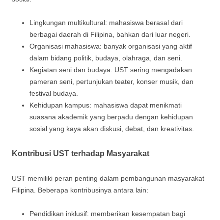
Lingkungan multikultural: mahasiswa berasal dari
berbagai daerah di Filipina, bahkan dari luar negeri.
Organisasi mahasiswa: banyak organisasi yang aktif
dalam bidang politik, budaya, olahraga, dan seni.
Kegiatan seni dan budaya: UST sering mengadakan
pameran seni, pertunjukan teater, konser musik, dan
festival budaya.
Kehidupan kampus: mahasiswa dapat menikmati
suasana akademik yang berpadu dengan kehidupan
sosial yang kaya akan diskusi, debat, dan kreativitas.
Kontribusi UST terhadap Masyarakat
UST memiliki peran penting dalam pembangunan masyarakat
Filipina. Beberapa kontribusinya antara lain:
Pendidikan inklusif: memberikan kesempatan bagi