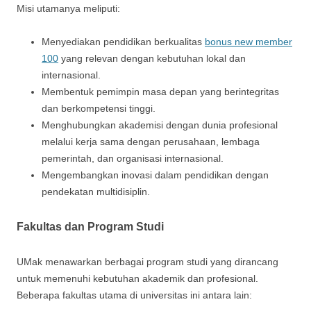
Misi utamanya meliputi:
Menyediakan pendidikan berkualitas
bonus new member
100
yang relevan dengan kebutuhan lokal dan
internasional.
Membentuk pemimpin masa depan yang berintegritas
dan berkompetensi tinggi.
Menghubungkan akademisi dengan dunia profesional
melalui kerja sama dengan perusahaan, lembaga
pemerintah, dan organisasi internasional.
Mengembangkan inovasi dalam pendidikan dengan
pendekatan multidisiplin.
Fakultas dan Program Studi
UMak menawarkan berbagai program studi yang dirancang
untuk memenuhi kebutuhan akademik dan profesional.
Beberapa fakultas utama di universitas ini antara lain: