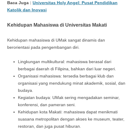
Baca Juga :
Universitas Holy Angel: Pusat Pendidikan
Katolik dan Inovasi
Kehidupan Mahasiswa di Universitas Makati
Kehidupan mahasiswa di UMak sangat dinamis dan
berorientasi pada pengembangan diri.
Lingkungan multikultural: mahasiswa berasal dari
berbagai daerah di Filipina, bahkan dari luar negeri.
Organisasi mahasiswa: tersedia berbagai klub dan
organisasi yang mendukung minat akademik, sosial, dan
budaya.
Kegiatan budaya: UMak sering mengadakan seminar,
konferensi, dan pameran seni.
Kehidupan kota Makati: mahasiswa dapat menikmati
suasana metropolitan dengan akses ke museum, teater,
restoran, dan juga pusat hiburan.