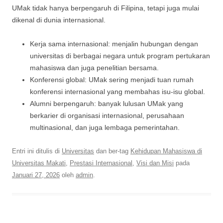
UMak tidak hanya berpengaruh di Filipina, tetapi juga mulai
dikenal di dunia internasional.
Kerja sama internasional: menjalin hubungan dengan
universitas di berbagai negara untuk program pertukaran
mahasiswa dan juga penelitian bersama.
Konferensi global: UMak sering menjadi tuan rumah
konferensi internasional yang membahas isu-isu global.
Alumni berpengaruh: banyak lulusan UMak yang
berkarier di organisasi internasional, perusahaan
multinasional, dan juga lembaga pemerintahan.
Entri ini ditulis di
Universitas
dan ber-tag
Kehidupan Mahasiswa di
Universitas Makati
,
Prestasi Internasional
,
Visi dan Misi
pada
Januari 27, 2026
oleh
admin
.