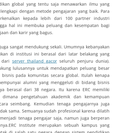
idikan global yang tentu saja menawarkan ilmu yang
dilengkapi dengan metode pengajaran yang baik. Para
erkenalkan kepada lebih dari 100 partner industri
ingga hal ini membuka peluang dan kesempatan bagi
aan dan karir yang bagus.
nya juga sangat mendukung sekali. Umumnya kebanyakan
 di institusi ini berasal dari latar belakang yang
l dari
server thailand gacor
seluruh penjuru dunia).
ukung lulusannya untuk mendapatkan peluang besar
bisnis pada komunitas secara global. Itulah kenapa
 mempunyai alumni yang menggeluti di bidang bisnis
a berasal dari 38 negara. Itu karena ERC memiliki
s, dimana pengetahuan akademik dan kemampuan
cara seimbang. Kemudian tenaga pengajarnya juga
idak sama. Semuanya sudah profesional karena dilatih
r menjadi tenaga pengajar saja, namun juga berperan
wanya.ERC Institute merupakan sebuah kampus yang
letak di salah satu negara dengan sistem pendidikan