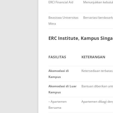
ERCI Financial Aid
Menunjukkan kebutuh
Beasiswa Universitas
Bervariasi berdasarka
Mitra
ERC Institute, Kampus Singa
FASILITAS
KETERANGAN
Akomodasi di
Ketersediaan terbata
Kampus
Akomodasi di Luar
Bantuan diberikan u
Kampus
– Apartemen
Apartemen dibagi deng
Bersama