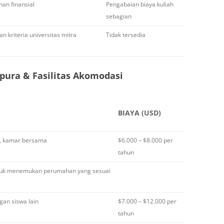
an finansial
Pengabaian biaya kuliah
sebagian
n kriteria universitas mitra
Tidak tersedia
pura & Fasilitas Akomodasi
BIAYA (USD)
s, kamar bersama
$6.000 – $8.000 per
tahun
ntuk menemukan perumahan yang sesuai
an siswa lain
$7.000 – $12.000 per
tahun