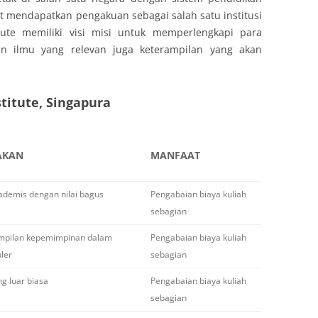
t mendapatkan pengakuan sebagai salah satu institusi
tute memiliki visi misi untuk memperlengkapi para
n ilmu yang relevan juga keterampilan yang akan
stitute, Singapura
AKAN
MANFAAT
ademis dengan nilai bagus
Pengabaian biaya kuliah
sebagian
mpilan kepemimpinan dalam
Pengabaian biaya kuliah
uler
sebagian
ng luar biasa
Pengabaian biaya kuliah
sebagian