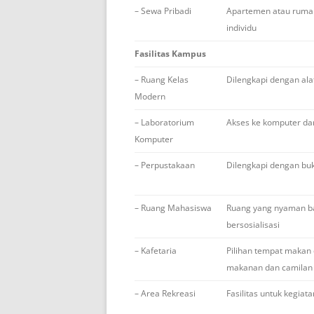
– Sewa Pribadi
Apartemen atau rumah
individu
Fasilitas Kampus
– Ruang Kelas
Dilengkapi dengan alat
Modern
– Laboratorium
Akses ke komputer dan
Komputer
– Perpustakaan
Dilengkapi dengan buku
– Ruang Mahasiswa
Ruang yang nyaman ba
bersosialisasi
– Kafetaria
Pilihan tempat makan
makanan dan camilan
– Area Rekreasi
Fasilitas untuk kegiat