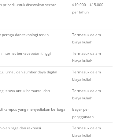
 pribadi untuk disewakan secara
$10.000 – $15.000
per tahun
 peraga dan teknologi terkini
Termasuk dalam
biaya kuliah
 internet berkecepatan tinggi
Termasuk dalam
biaya kuliah
, jurnal, dan sumber daya digital
Termasuk dalam
biaya kuliah
gi siswa untuk bersantai dan
Termasuk dalam
biaya kuliah
 di kampus yang menyediakan berbagai
Bayar per
penggunaan
an olah raga dan rekreasi
Termasuk dalam
biaya kuliah