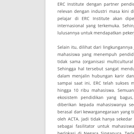
ERC Institute dengan partner pend
relevan dengan industri masa kini 
pelajar di ERC Institute akan dip
internasional yang terkemuka. Seh
lulusannya untuk mendapatkan pekerj
Selain itu, dilihat dari lingkungan
mahasiswa yang menempuh pendidikan
tidak sama (organisasi multicultura
Sehingga hal tersebut sangat mend
dalam menjalin hubungan karir dan 
sampai saat ini, ERC telah sukses
hingga 10 ribu mahasiswa. Semuany
ekosistem pendidikan yang bagu
diberikan kepada mahasiswanya se
berasal dari kewarganegaraan yang t
oleh ACTA. Jadi tidak hanya sekeda
sebagai fasilitator untuk mahasis
berlokasi di Negara Singapura. Ter