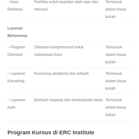
– Area
Fasilitas untuk kegiatan olah raga dan
Termasuk
Rekreasi
rekreasi
dalam biaya
kuliah
Layanan
Mahasiswa
– Program
Orientasi komprehensif untuk
Termasuk
Orientasi
mahasiswa baru
dalam biaya
kuliah
– Layanan
Konseling akademis dan pribadi
Termasuk
Konseling
dalam biaya
kuliah
– Layanan
Bantuan magang dan penempatan kerja
Termasuk
Karir
dalam biaya
kuliah
Program Kursus di ERC Institute