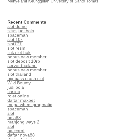
Menyelami Keunggulan University of Santo Tomas
Recent Comments
slot demo
situs judi bola
spaceman
slot 10k
slot777
slot resmi
link slot hoki
bonus new member
slot deposit 10rb
server thailand
bonus new member
slot thailand
big bass crash slot
Wild Bounty
judi bola
casino
rolet online
daftar maxbet
mega wheel pragmatic
spaceman
slot
bola88
mahjong ways 2
slot
baccarat
daftar nova88