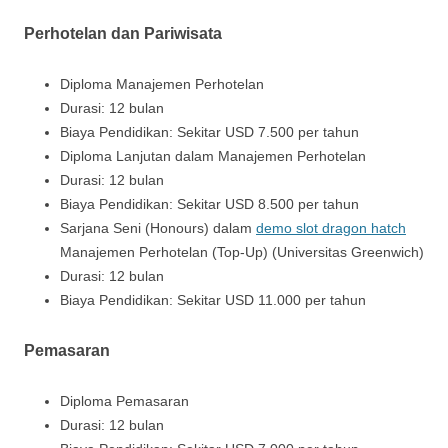
Perhotelan dan Pariwisata
Diploma Manajemen Perhotelan
Durasi: 12 bulan
Biaya Pendidikan: Sekitar USD 7.500 per tahun
Diploma Lanjutan dalam Manajemen Perhotelan
Durasi: 12 bulan
Biaya Pendidikan: Sekitar USD 8.500 per tahun
Sarjana Seni (Honours) dalam
demo slot dragon hatch
Manajemen Perhotelan (Top-Up) (Universitas Greenwich)
Durasi: 12 bulan
Biaya Pendidikan: Sekitar USD 11.000 per tahun
Pemasaran
Diploma Pemasaran
Durasi: 12 bulan