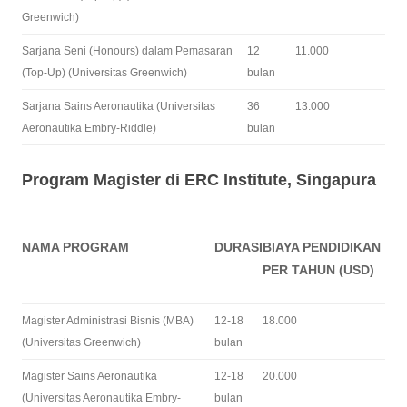
Greenwich)
Sarjana Seni (Honours) dalam Pemasaran
12
11.000
(Top-Up) (Universitas Greenwich)
bulan
Sarjana Sains Aeronautika (Universitas
36
13.000
Aeronautika Embry-Riddle)
bulan
Program Magister di ERC Institute, Singapura
NAMA PROGRAM
DURASI
BIAYA PENDIDIKAN
PER TAHUN (USD)
Magister Administrasi Bisnis (MBA)
12-18
18.000
(Universitas Greenwich)
bulan
Magister Sains Aeronautika
12-18
20.000
(Universitas Aeronautika Embry-
bulan