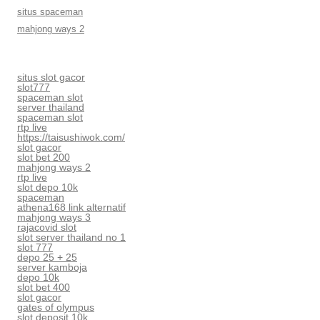
situs spaceman
mahjong ways 2
situs slot gacor
slot777
spaceman slot
server thailand
spaceman slot
rtp live
https://taisushiwok.com/
slot gacor
slot bet 200
mahjong ways 2
rtp live
slot depo 10k
spaceman
athena168 link alternatif
mahjong ways 3
rajacovid slot
slot server thailand no 1
slot 777
depo 25 + 25
server kamboja
depo 10k
slot bet 400
slot gacor
gates of olympus
slot deposit 10k