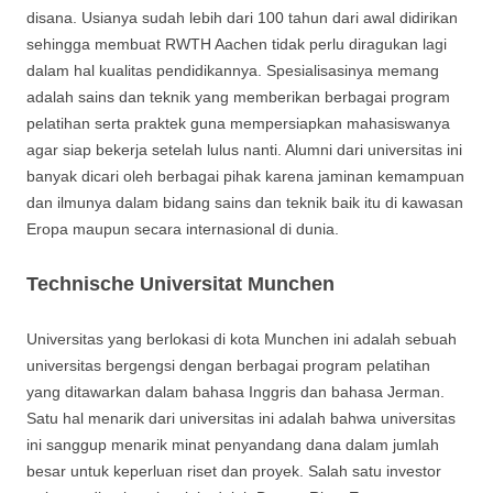
disana. Usianya sudah lebih dari 100 tahun dari awal didirikan
sehingga membuat RWTH Aachen tidak perlu diragukan lagi
dalam hal kualitas pendidikannya. Spesialisasinya memang
adalah sains dan teknik yang memberikan berbagai program
pelatihan serta praktek guna mempersiapkan mahasiswanya
agar siap bekerja setelah lulus nanti. Alumni dari universitas ini
banyak dicari oleh berbagai pihak karena jaminan kemampuan
dan ilmunya dalam bidang sains dan teknik baik itu di kawasan
Eropa maupun secara internasional di dunia.
Technische Universitat Munchen
Universitas yang berlokasi di kota Munchen ini adalah sebuah
universitas bergengsi dengan berbagai program pelatihan
yang ditawarkan dalam bahasa Inggris dan bahasa Jerman.
Satu hal menarik dari universitas ini adalah bahwa universitas
ini sanggup menarik minat penyandang dana dalam jumlah
besar untuk keperluan riset dan proyek. Salah satu investor