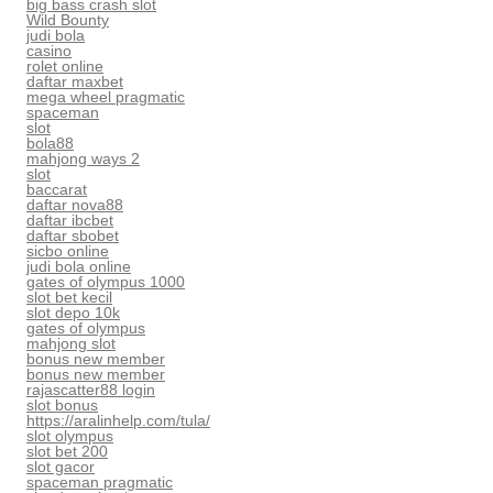
big bass crash slot
Wild Bounty
judi bola
casino
rolet online
daftar maxbet
mega wheel pragmatic
spaceman
slot
bola88
mahjong ways 2
slot
baccarat
daftar nova88
daftar ibcbet
daftar sbobet
sicbo online
judi bola online
gates of olympus 1000
slot bet kecil
slot depo 10k
gates of olympus
mahjong slot
bonus new member
bonus new member
rajascatter88 login
slot bonus
https://aralinhelp.com/tula/
slot olympus
slot bet 200
slot gacor
spaceman pragmatic