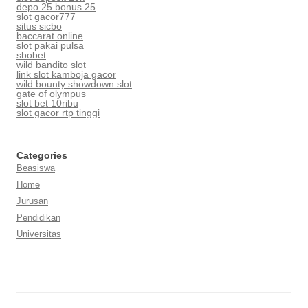
depo 25 bonus 25
slot gacor777
situs sicbo
baccarat online
slot pakai pulsa
sbobet
wild bandito slot
link slot kamboja gacor
wild bounty showdown slot
gate of olympus
slot bet 10ribu
slot gacor rtp tinggi
Categories
Beasiswa
Home
Jurusan
Pendidikan
Universitas