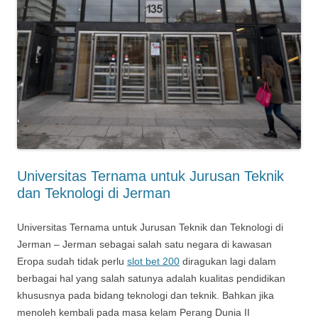
Universitas Ternama untuk Jurusan Teknik
dan Teknologi di Jerman
Universitas Ternama untuk Jurusan Teknik dan Teknologi di
Jerman – Jerman sebagai salah satu negara di kawasan
Eropa sudah tidak perlu
slot bet 200
diragukan lagi dalam
berbagai hal yang salah satunya adalah kualitas pendidikan
khususnya pada bidang teknologi dan teknik. Bahkan jika
menoleh kembali pada masa kelam Perang Dunia II