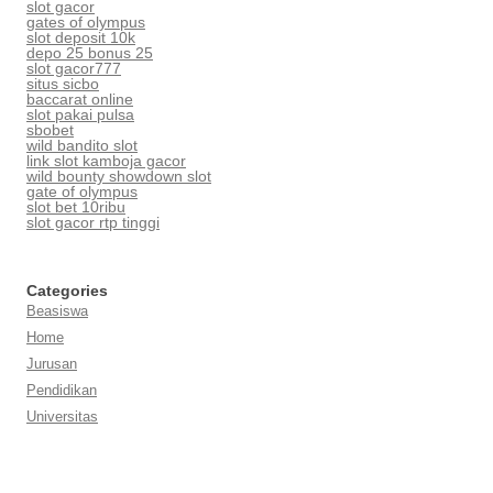
slot gacor
gates of olympus
slot deposit 10k
depo 25 bonus 25
slot gacor777
situs sicbo
baccarat online
slot pakai pulsa
sbobet
wild bandito slot
link slot kamboja gacor
wild bounty showdown slot
gate of olympus
slot bet 10ribu
slot gacor rtp tinggi
Categories
Beasiswa
Home
Jurusan
Pendidikan
Universitas