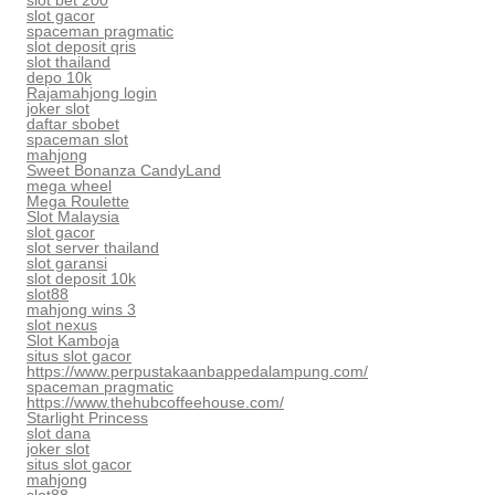
slot bet 200
slot gacor
spaceman pragmatic
slot deposit qris
slot thailand
depo 10k
Rajamahjong login
joker slot
daftar sbobet
spaceman slot
mahjong
Sweet Bonanza CandyLand
mega wheel
Mega Roulette
Slot Malaysia
slot gacor
slot server thailand
slot garansi
slot deposit 10k
slot88
mahjong wins 3
slot nexus
Slot Kamboja
situs slot gacor
https://www.perpustakaanbappedalampung.com/
spaceman pragmatic
https://www.thehubcoffeehouse.com/
Starlight Princess
slot dana
joker slot
situs slot gacor
mahjong