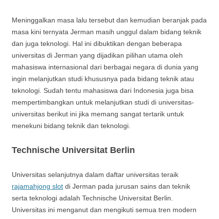
Meninggalkan masa lalu tersebut dan kemudian beranjak pada
masa kini ternyata Jerman masih unggul dalam bidang teknik
dan juga teknologi. Hal ini dibuktikan dengan beberapa
universitas di Jerman yang dijadikan pilihan utama oleh
mahasiswa internasional dari berbagai negara di dunia yang
ingin melanjutkan studi khususnya pada bidang teknik atau
teknologi. Sudah tentu mahasiswa dari Indonesia juga bisa
mempertimbangkan untuk melanjutkan studi di universitas-
universitas berikut ini jika memang sangat tertarik untuk
menekuni bidang teknik dan teknologi.
Technische Universitat Berlin
Universitas selanjutnya dalam daftar universitas teraik
rajamahjong slot
di Jerman pada jurusan sains dan teknik
serta teknologi adalah Technische Universitat Berlin.
Universitas ini menganut dan mengikuti semua tren modern