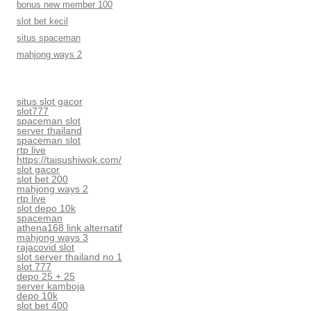
bonus new member 100
slot bet kecil
situs spaceman
mahjong ways 2
situs slot gacor
slot777
spaceman slot
server thailand
spaceman slot
rtp live
https://taisushiwok.com/
slot gacor
slot bet 200
mahjong ways 2
rtp live
slot depo 10k
spaceman
athena168 link alternatif
mahjong ways 3
rajacovid slot
slot server thailand no 1
slot 777
depo 25 + 25
server kamboja
depo 10k
slot bet 400