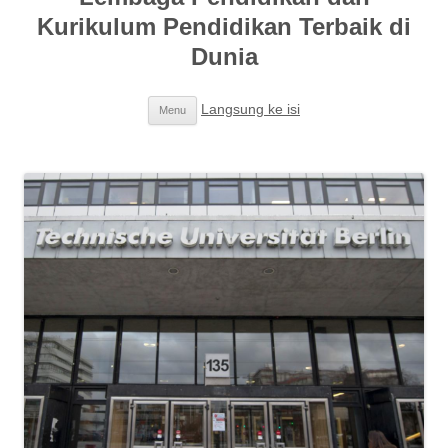
Kurikulum Pendidikan Terbaik di
Dunia
Langsung ke isi
Menu